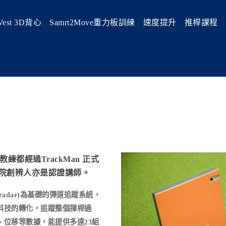
Vest 3D背心
Samrt2Move重力板訓練
速度提升
推桿課程
位教練都經過TrackMan 正式
院創辨人亦是認證講師。
r radar)為基礎的彈道追蹤系統，
科技的轉化，追蹤整個揮桿過
、位移等數據，能提供多達23組